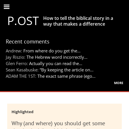
Skip
to
P.OST
main
How to tell the biblical story in a
content
way that makes a difference
Recent comments
Andrew:
From where do you get the…
Jay Riszio:
The Hebrew word incorrectly…
Glen Ferro:
Actually you can read the…
Sean Kasabuske:
“By keeping the article on…
ADAM THE 1ST:
The exact same phrase (ego…
more
Highlighted
Why (and where) you should get some