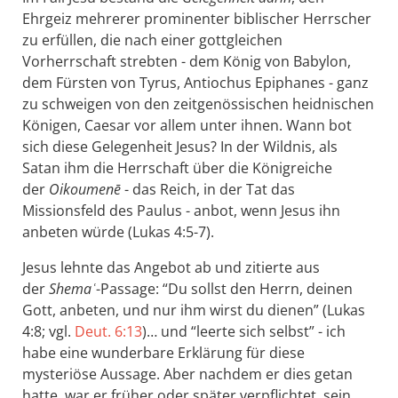
Ehrgeiz mehrerer prominenter biblischer Herrscher
zu erfüllen, die nach einer gottgleichen
Vorherrschaft strebten - dem König von Babylon,
dem Fürsten von Tyrus, Antiochus Epiphanes - ganz
zu schweigen von den zeitgenössischen heidnischen
Königen, Caesar vor allem unter ihnen. Wann bot
sich diese Gelegenheit Jesus? In der Wildnis, als
Satan ihm die Herrschaft über die Königreiche
der
Oikoumenē
- das Reich, in der Tat das
Missionsfeld des Paulus - anbot, wenn Jesus ihn
anbeten würde (Lukas 4:5-7).
Jesus lehnte das Angebot ab und zitierte aus
der
Shemaʿ
-Passage: “Du sollst den Herrn, deinen
Gott, anbeten, und nur ihm wirst du dienen” (Lukas
4:8; vgl.
Deut. 6:13
)… und “leerte sich selbst” - ich
habe eine wunderbare Erklärung für diese
mysteriöse Aussage. Aber nachdem er dies getan
hatte, war er früher oder später verpflichtet, sein