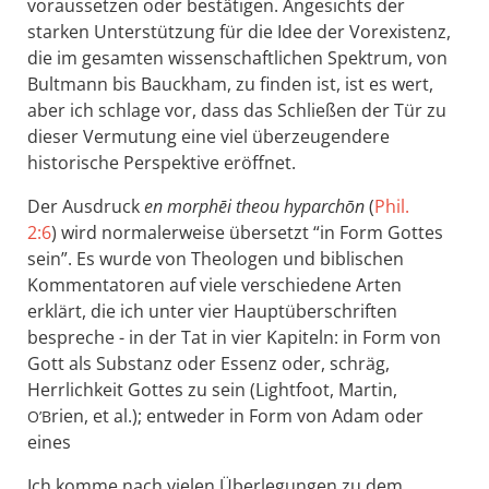
voraussetzen oder bestätigen. Angesichts der
starken Unterstützung für die Idee der Vorexistenz,
die im gesamten wissenschaftlichen Spektrum, von
Bultmann bis Bauckham, zu finden ist, ist es wert,
aber ich schlage vor, dass das Schließen der Tür zu
dieser Vermutung eine viel überzeugendere
historische Perspektive eröffnet.
Der Ausdruck
en morphēi theou hyparchōn
(
Phil.
2:6
) wird normalerweise übersetzt “in Form Gottes
sein”. Es wurde von Theologen und biblischen
Kommentatoren auf viele verschiedene Arten
erklärt, die ich unter vier Hauptüberschriften
bespreche - in der Tat in vier Kapiteln: in Form von
Gott als Substanz oder Essenz oder, schräg,
Herrlichkeit Gottes zu sein (Lightfoot, Martin,
rien, et al.); entweder in Form von Adam oder
O’B
eines
Ich komme nach vielen Überlegungen zu dem