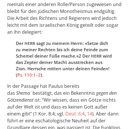
niemals einer anderen Rolle/Person zugewiesen und
bleibt für den jüdischen Monotheismus endgültig.
Die Arbeit des Richtens und Regierens wird jedoch
leicht mit dem israelischen König geteilt oder sogar
an ihn delegiert:
Der
sagt zu meinem Herrn: »Setze dich
HERR
zu meiner Rechten bis ich deine Feinde zum
Schemel deiner Füße mache.«2 Der
wird
HERR
das Zepter deiner Macht ausstrecken aus
Zion. Herrsche mitten unter deinen Feinden!
(
Ps. 110:1–2
).
In der Passage hat Paulus bereits
das
Shemaʿ
bestätigt, das ein Bekenntnis
gegen den
Götzendienst
ist: “Wir wissen, dass ein Götze nichts
auf der Welt ist und dass es keinen Gott außer
einem gibt” (1 Kor. 8:4; vgl.
Deut. 6:4
,
14
). Aber dann
führt er eine eschatologische Neuheit auf der
Grundlage dessen ein, was passiert ist. Die Funktion,